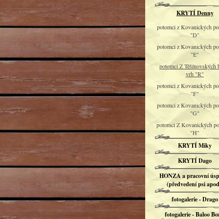
KRYTÍ Denny
potomci z Kovanických pol
"D"
potomci z Kovanických pol
"E"
potomci Z Těšínovských 
vrh "R"
potomci z Kovanických pol
"F"
potomci z Kovanických pol
"G"
potomci Z Kovanických pol
"H"
KRYTÍ Miky
KRYTÍ Dago
HONZA a pracovní úsp
(předvedení psi apod
fotogalerie - Drago
fotogalerie - Baloo Bo