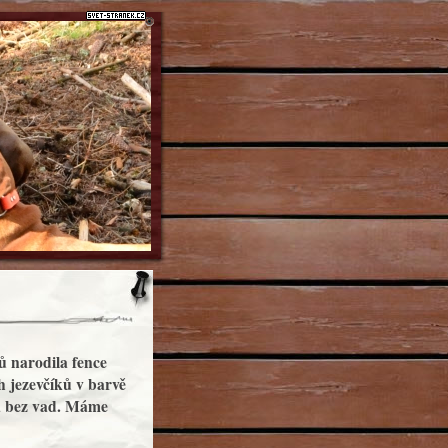
ů narodila fence
h jezevčíků v barvě
 a bez vad. Máme