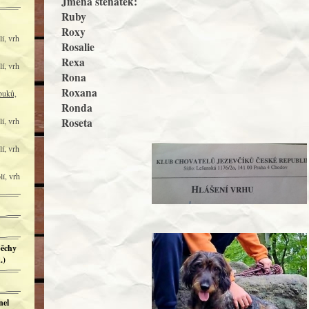
Jména štěňátek:
Ruby
Roxy
í, vrh
Rosalie
Rexa
í, vrh
Rona
Roxana
buků,
Ronda
í, vrh
Roseta
í, vrh
í, vrh
ěchy
.)
nel