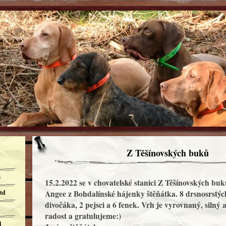
Z Těšínovských buků
6
15.2.2022 se v chovatelské stanici Z Těšínovských buk
td
Angee z Bohdalínské hájenky štěňátka. 8 drsnosrstýc
divočáka, 2 pejsci a 6 fenek. Vrh je vyrovnaný, silný
radost a gratulujeme:)
l