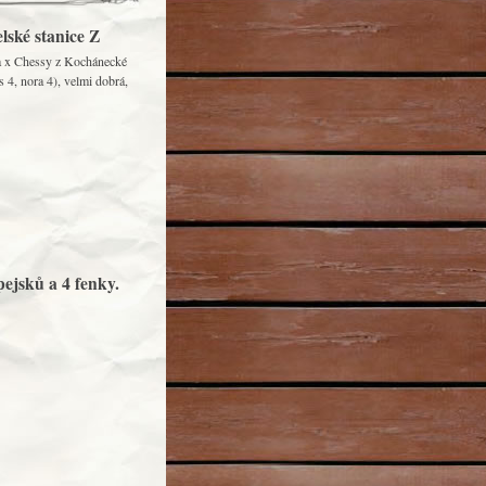
ské stanice Z
na x Chessy z Kochánecké
4, nora 4), velmi dobrá,
pejsků a 4 fenky.