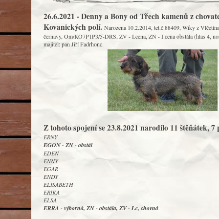
26.6.2021 - Denny a Bony od Třech kamenů z chovatel
Kovanických polí.
Narozena 10.2.2014, tet.č.88409, Wiky z Vlčetí
černavy, Om/KO7P1P3/5-DRS, ZV - I.cena, ZN - I.cena obstála (hlas 4, nos 
majitel: pan Jiří Fadrhonc.
Z tohoto spojení se 23.8.2021 narodilo 11 štěňátek, 7 
ERNY
EGON - ZN - obstál
EDEN
ENNY
EGAR
ENDY
ELISABETH
ERIKA
ELSA
ERRA - výborná, ZN - obstála, ZV - I.c, chovná