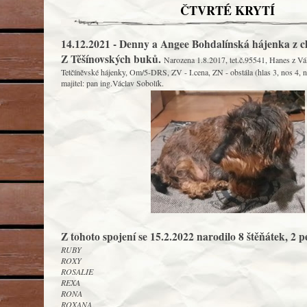
ČTVRTÉ KRYTÍ
14.12.2021 - Denny a Angee Bohdalínská hájenka z ch
Z Těšínovských buků.
Narozena 1.8.2017, tet.č.95541, Hanes z Vá
Tetčíněvské hájenky, Om/5-DRS, ZV - I.cena, ZN - obstála (hlas 3, nos 4, 
majitel: pan ing.Václav Sobolík.
Z tohoto spojení se 15.2.2022 narodilo 8 štěňátek, 2 pe
RUBY
ROXY
ROSALIE
REXA
RONA
ROXANA