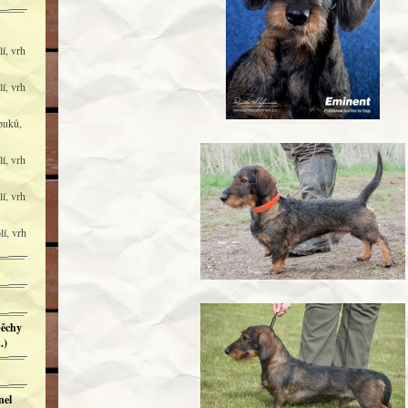
í, vrh
í, vrh
buků,
í, vrh
í, vrh
í, vrh
ěchy
.)
nel