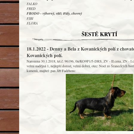
FALKO
FRED
FRODO - výborný, vítěz třídy, chovný
FIBI
FLORA
ŠESTÉ KRYTÍ
18.1.2022 - Denny a Bela z Kovanických polí z chovate
Kovanických polí.
Narozena 30.1.2018, tet.č. 96196, 0n/KO9P1/5-DRS, ZV - II.cena, ZN - I.cen
velmi nadějná 1, nejlepší dorost, velmi dobrá, otec: Noel zo Šraneckých bo
kamenů, majitel: pan Jiří Fadrhonc.