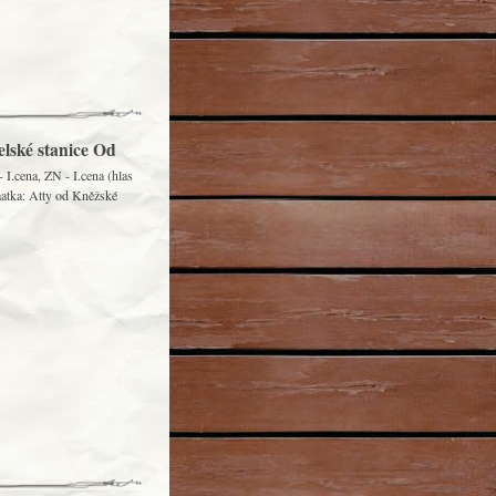
elské stanice Od
I.cena, ZN - I.cena (hlas
matka: Atty od Kněžské