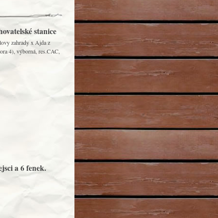
ovatelské stanice
lovy zahrady x Ajda z
nora 4), výborná, res.CAC,
jsci a 6 fenek.