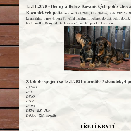
15.11.2020 - Denny a Bela z Kovanických polí z chovat
Kovanických polí.
Narozena 30.1.2018, tet.č. 96196, 0n/KO9P1/5-DR
I.cena (hlas 4, nos 4, nora 4), velmi nadějná 1, nejlepší dorost, velmi dobrá
borín, matka: Bony od Třech kamenů, majitel: pan Jiří Fadrhonc.
Z tohoto spojení se 15.1.2021 narodilo 7 štěňátek, 4 pe
DENNY
DAK
DINO
DON
DAISY
DITA - BZ - II.c
DORA - ZN - obstála
TŘETÍ KRYTÍ