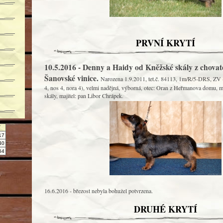
PRVNÍ KRYTÍ
10.5.2016 - Denny a Haidy od Kněžské skály z chovat
Šanovské vinice.
Narozena 1.9.2011, tet.č. 84113, 1m/R/5-DRS, ZV - 
4, nos 4, nora 4), velmi nadějná, výborná, otec: Oran z Heřmanova domu, 
skály, majitel: pan Libor Chrápek.
Y
17
40
64
16.6.2016 - březost nebyla bohužel potvrzena.
DRUHÉ KRYTÍ