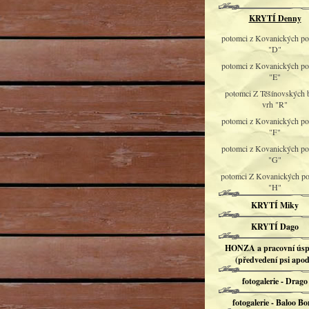
KRYTÍ Denny
potomci z Kovanických pol
"D"
potomci z Kovanických pol
"E"
potomci Z Těšínovských 
vrh "R"
potomci z Kovanických pol
"F"
potomci z Kovanických pol
"G"
potomci Z Kovanických pol
"H"
KRYTÍ Miky
KRYTÍ Dago
HONZA a pracovní úsp
(předvedení psi apod
fotogalerie - Drago
fotogalerie - Baloo Bo