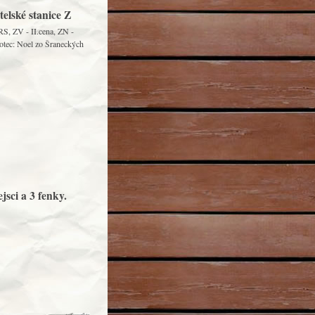
elské stanice Z
S, ZV - II.cena, ZN -
, otec: Noel zo Šraneckých
jsci a 3 fenky.