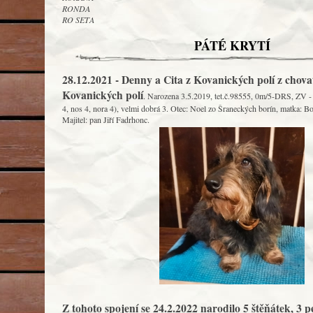
RONDA
RO SETA
PÁTÉ KRYTÍ
28.12.2021 - Denny a Cita z Kovanických polí z chovat
Kovanických polí
. Narozena 3.5.2019, tet.č.98555, 0m/5-DRS, ZV - I
4, nos 4, nora 4), velmi dobrá 3. Otec: Noel zo Šraneckých borín, matka: 
Majitel: pan Jiří Fadrhonc.
Z tohoto spojení se 24.2.2022 narodilo 5 štěňátek, 3 pe