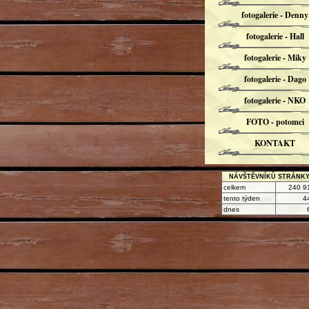
fotogalerie - Denny
fotogalerie - Hall
fotogalerie - Miky
fotogalerie - Dago
fotogalerie - NKO
FOTO - potomci
KONTAKT
NÁVŠTĚVNÍKŮ STRÁNK
celkem
240 9
tento týden
4
dnes