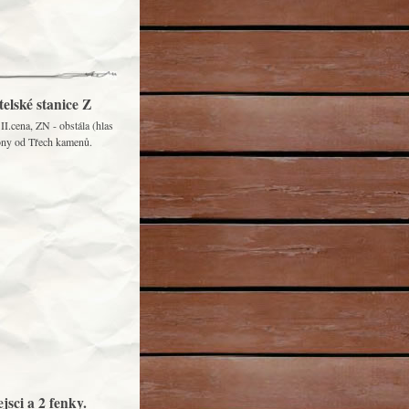
elské stanice Z
I.cena, ZN - obstála (hlas
Bony od Třech kamenů.
jsci a 2 fenky.