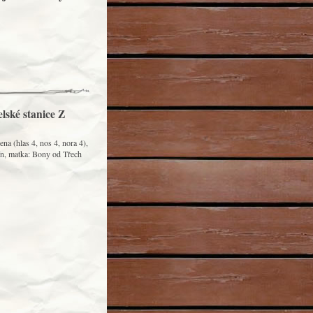
lské stanice Z
a (hlas 4, nos 4, nora 4),
rín, matka: Bony od Třech