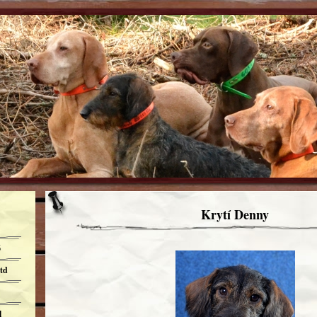
Krytí Denny
6
td
l