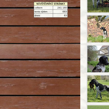
NÁVŠTĚVNÍKŮ STRÁNKY
celkem
241 160
tento týden
683
dnes
83