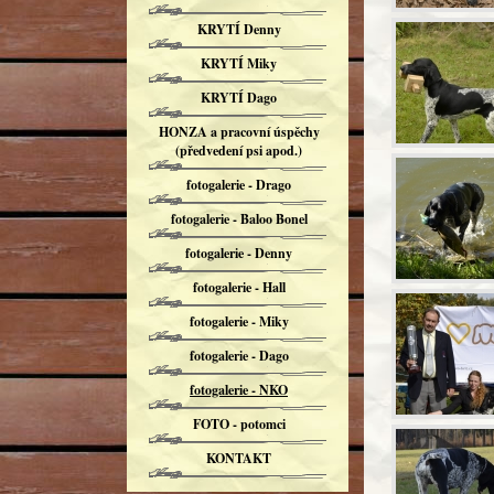
KRYTÍ Denny
KRYTÍ Miky
KRYTÍ Dago
HONZA a pracovní úspěchy
(předvedení psi apod.)
fotogalerie - Drago
fotogalerie - Baloo Bonel
fotogalerie - Denny
fotogalerie - Hall
fotogalerie - Miky
fotogalerie - Dago
fotogalerie - NKO
FOTO - potomci
KONTAKT